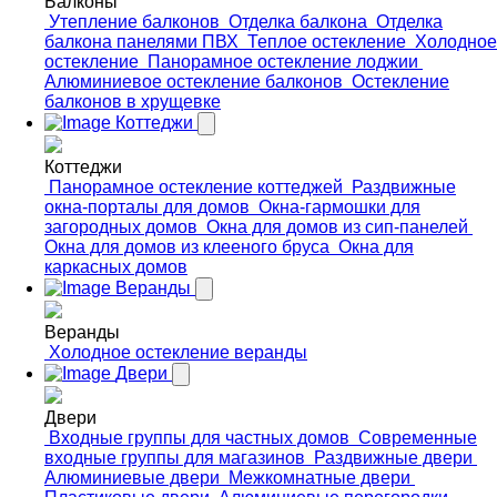
Балконы
Утепление балконов
Отделка балкона
Отделка
балкона панелями ПВХ
Теплое остекление
Холодное
остекление
Панорамное остекление лоджии
Алюминиевое остекление балконов
Остекление
балконов в хрущевке
Коттеджи
Коттеджи
Панорамное остекление коттеджей
Раздвижные
окна-порталы для домов
Окна-гармошки для
загородных домов
Окна для домов из сип-панелей
Окна для домов из клееного бруса
Окна для
каркасных домов
Веранды
Веранды
Холодное остекление веранды
Двери
Двери
Входные группы для частных домов
Современные
входные группы для магазинов
Раздвижные двери
Алюминиевые двери
Межкомнатные двери