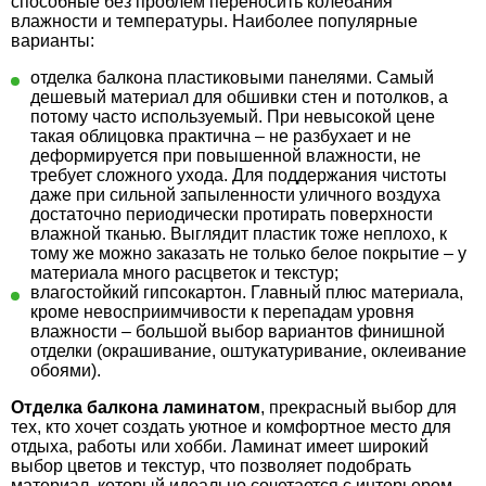
способные без проблем переносить колебания
влажности и температуры. Наиболее популярные
варианты:
отделка балкона пластиковыми панелями. Самый
дешевый материал для обшивки стен и потолков, а
потому часто используемый. При невысокой цене
такая облицовка практична – не разбухает и не
деформируется при повышенной влажности, не
требует сложного ухода. Для поддержания чистоты
даже при сильной запыленности уличного воздуха
достаточно периодически протирать поверхности
влажной тканью. Выглядит пластик тоже неплохо, к
тому же можно заказать не только белое покрытие – у
материала много расцветок и текстур;
влагостойкий гипсокартон. Главный плюс материала,
кроме невосприимчивости к перепадам уровня
влажности – большой выбор вариантов финишной
отделки (окрашивание, оштукатуривание, оклеивание
обоями).
Отделка балкона ламинатом
, прекрасный выбор для
тех, кто хочет создать уютное и комфортное место для
отдыха, работы или хобби. Ламинат имеет широкий
выбор цветов и текстур, что позволяет подобрать
материал, который идеально сочетается с интерьером